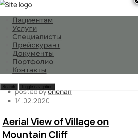
×
Пациентам
Услуги
mountain
Специалисты
Прейскурант
Главная
Документы
mountain
Портфолио
Контакты
0 comments
Lifestyle
Search
Toggle navigation
posted by
onehalf
14.02.2020
Aerial View of Village on
Mountain Cliff