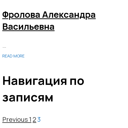
Фролова Александра
Васильевна
…
READ MORE
Навигация по
записям
Previous
1
2
3