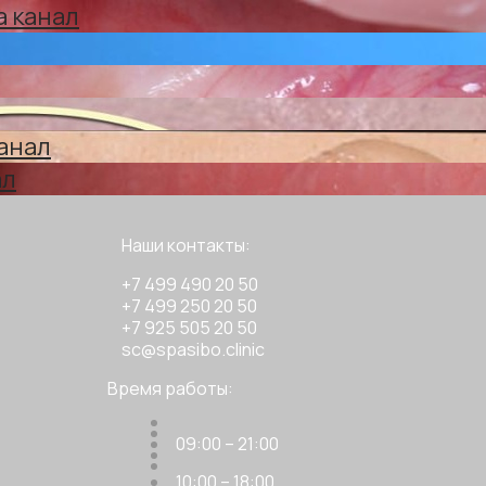
а канал
анал
ал
Наши контакты:
+7 499 490 20 50
+7 499 250 20 50
+7 925 505 20 50
sc@spasibo.clinic
Время работы:
09:00 – 21:00
10:00 – 18:00