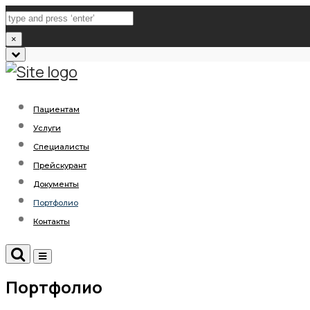
×
Close
top
bar
Пациентам
Услуги
Специалисты
Прейскурант
Документы
Портфолио
Контакты
Search
Toggle
navigation
Портфолио