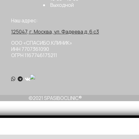
Выходной
Наш адрес:
125047, г. Москва, ул. Фадеева д. 6 с3
ООО «СПАСИБО.КЛИНИК»
ИНН 7707361090
ОГРН 1167746175211
©2021 SPASIBOCLINIC®