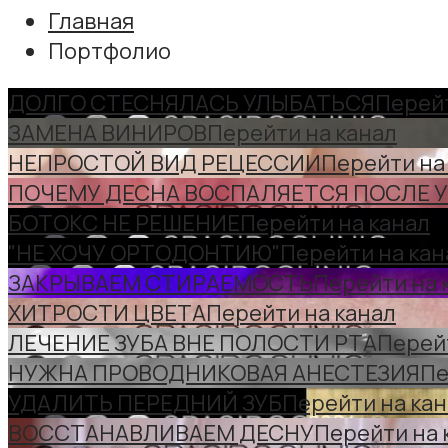
Главная
Портфолио
ДОЛГО СТЕСНЯЛАСЬ УЛЫБАТЬСЯ
Перейт
ЗАМЕНА ВИНИРОВ
Перейти на канал
НЕПРОСТОЙ ВИД РЕЦЕССИИ
Перейти на
ПОЧЕМУ ДЕСНА ВОСПАЛЯЕТСЯ ПОСЛЕ 
БОТОКС НЕ РЕШЕНИЕ
Перейти на канал
"НЕ ХОЧУ ОРТОДОНТИЮ"
Перейти на кан
ЗАКРЫВАЕМ СТИРАЕМОСТЬ
Перейти на 
ХИТРОСТИ ЦВЕТА
Перейти на канал
ЛЕЧЕНИЕ ЗУБА ВНЕ ПОЛОСТИ РТА
Перей
НУЖНА ПРОВОДНИКОВАЯ АНЕСТЕЗИЯ
Пе
УДАЛИТЬ ПЕРЕДНИЙ ЗУБ
Перейти на ка
ВОССТАНАВЛИВАЕМ ДЕСНУ
Перейти на 