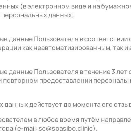
анных (в электронном виде и на бумажно
 персональных данных;
ые данные Пользователя в соответствии
рации как неавтоматизированным, так и
е данные Пользователя в течение 3 лет 
и повторном предоставлении персональн
 данных действует до момента его отзыв
зователем в любое время путём направл
а (e-mail: sc@spasibo.clinic).