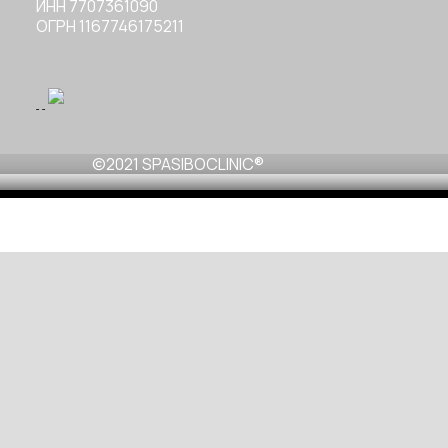
ИНН 7707361090
ОГРН 1167746175211
©2021 SPASIBOCLINIC®