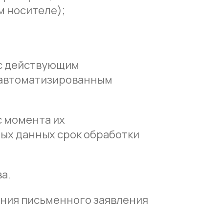
м носителе);
 с действующим
 автоматизированным
с момента их
ых данных срок обработки
а.
ения письменного заявления