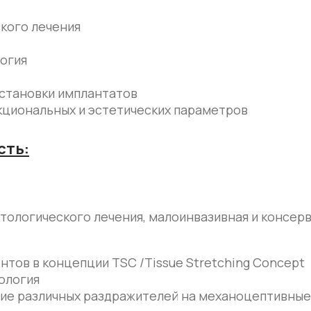
кого лечения
огия
установки имплантатов
кциональных и эстетических параметров
сть:
ологического лечения, малоинвазивная и консер
нтов в концепции TSC /Tissue Stretching Concept
ология
ие различных раздражителей на механоцептивные