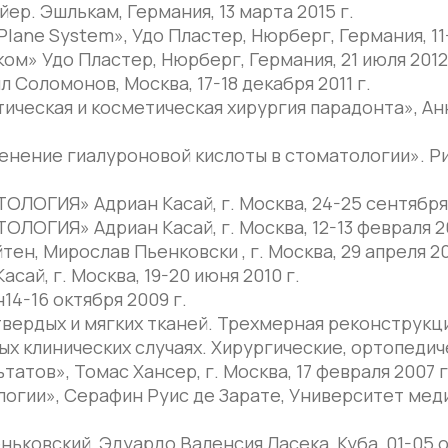
р. Эшлькам, Германия, 13 марта 2015 г.
ne System», Удо Пластер, Нюрберг, Германия, 11-1
м» Удо Пластер, Нюрберг, Германия, 21 июля 2012 
Соломонов, Москва, 17-18 декабря 2011 г.
тическая и косметическая хирургия парадонта», Анн
енение гиалуроновой кислоты в стоматологии». Ри
ИЯ» Адриан Касай, г. Москва, 24-25 сентября 2
ИЯ» Адриан Касай, г. Москва, 12-13 февраля 20
н, Мирослав Пьенковски , г. Москва, 29 апреля 20
ай, г. Москва, 19-20 июня 2010 г.
14-16 октября 2009 г.
ердых и мягких тканей. Трехмерная реконструкци
х клинических случаях. Хирургические, ортопедич
атов», Томас Хансер, г. Москва, 17 февраля 2007 г
гии», Серафин Руис де Зарате, Университет медиц
ьковский, Эдуардо Валенсия Ласека, Куба, 01-05 о