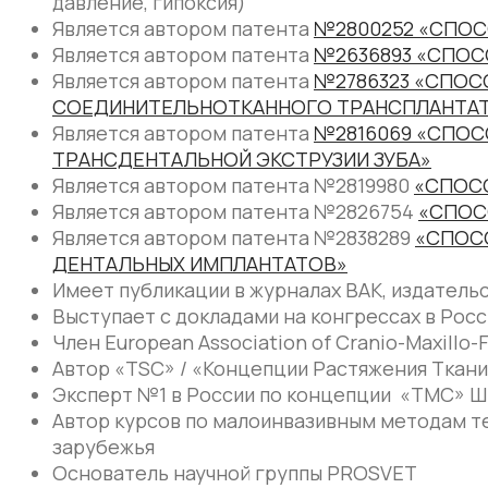
давление, гипоксия)
Является автором патента
№2800252 «СПОС
Является автором патента
№2636893 «СПО
Является автором патента
№2786323 «СПОС
СОЕДИНИТЕЛЬНОТКАННОГО ТРАНСПЛАНТА
Является автором патента
№2816069 «СПОС
ТРАНСДЕНТАЛЬНОЙ ЭКСТРУЗИИ ЗУБА»
Является автором патента №2819980
«СПОС
Является автором патента №2826754
«СПОС
Является автором патента №2838289
«СПОС
ДЕНТАЛЬНЫХ ИМПЛАНТАТОВ»
Имеет публикации в журналах ВАК, издательст
Выступает с докладами на конгрессах в Росс
Член European Association of Cranio-Maxillo-F
Автор «TSC» / «Концепции Растяжения Ткан
Эксперт №1 в России по концепции «TMC» Ш
Автор курсов по малоинвазивным методам тер
зарубежья
Основатель научной группы PROSVET