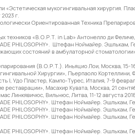
и «Эстетическая мукогингивальная хирургия. Плас
 2023 г.
ологически Ориентированная Техника Препарирован
 техников «В.О.Р.Т. in Lab» Антонелло ди Феличе, 
DE PHILOSOPHY». Штефан Ноймайер. Эшлькам, Герм
жающих состояний в амбулаторной стоматологии».
рирования (В.О.Р.Т.). Иньяцио Лои, Москва, 15-16
нгивальной Хирургии», Пьерпаоло Кортеллини, Фло
 I, Удо Пластер, Кампо-Турес, Италия, 7-9 февраля
реставрации», Масахир Кувата, Москва, 21 сентяб
ас Линкявичюс, Вильнюс, Литва, 11-12 августа 2018
DE PHILOSOPHY». Штефан Ноймайер. Эшлькам, Герм
DE PHILOSOPHY». Штефан Ноймайер. Эшлькам, Герм
ADE PHILOSOPHY». Штефан Ноймайер. Эшлькам, Гер
DE PHILOSOPHY». Штефан Ноймайер. Эшлькам, Герм