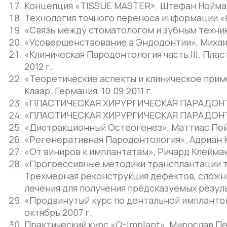
Концепция «TISSUE MASTER». Штефан Ноймайе
Технология точного переноса информации «Pla
«Связь между стоматологом и зубным технико
«Усовершенствование в Эндодонтии», Михаил 
«Клиническая Пародонтология часть III. Плас
2012 г.
«Теоретические аспекты и клиническое прим
Клаар. Германия, 10.09.2011 г.
«ПЛАСТИЧЕСКАЯ ХИРУРГИЧЕСКАЯ ПАРАДОНТОЛОГ
«ПЛАСТИЧЕСКАЯ ХИРУРГИЧЕСКАЯ ПАРАДОНТОЛОГ
«Дистракционный Остеогенез», Маттиас Пойте
«Регенеративная Пародонтология», Адриан Кас
«От виниров к имплантатам», Ричард Клейман
«Прогрессивные методики трансплантации тв
Трехмерная реконструкция дефектов, сложны
лечения для получения предсказуемых результ
«Продвинутый курс по дентальной имплантоло
октябрь 2007 г.
Практический курс «Q-Implant», Мирослав Пен