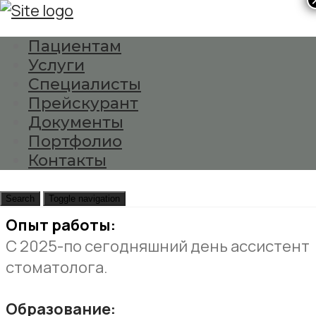
×
Пациентам
Услуги
Гриневская Виктория
Специалисты
Прейскурант
Главная
Документы
Специалисты
Портфолио
Гриневская Виктория
Контакты
Медицинская сестра
Search
Toggle navigation
Опыт работы:
С 2025-по сегодняшний день ассистент
стоматолога.
Образование: