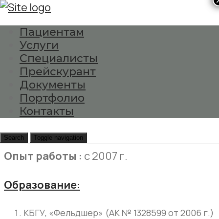
×
Пациентам
Услуги
Нагоева Алесия
Специалисты
Прейскурант
Главная
Документы
Специалисты
Портфолио
Нагоева Алесия
Контакты
Старшая медицинская сестра
Search
Toggle navigation
Опыт работы :
с 2007 г.
Образование:
КБГУ, «Фельдшер» (АК № 1328599 от 2006 г.)